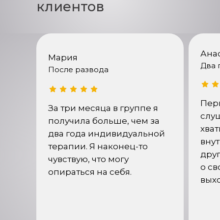
клиентов
Ана
Мария
Два 
После развода
Пер
За три месяца в группе я
слуш
получила больше, чем за
хват
два года индивидуальной
внут
терапии. Я наконец-то
дру
чувствую, что могу
о св
опираться на себя.
выхо